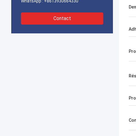
WhatsApp :
+8613930664330
Den
Contact
Adh
Pro
Rés
Pro
Con