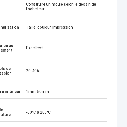
Construire un moule selon le dessin de
l'acheteur
nalisation
Taille, couleur, impression
ance au
Excellent
ssement
le de
20-40%
ession
re intérieur
1mm-50mm
de
-60°C à 200°C
ature