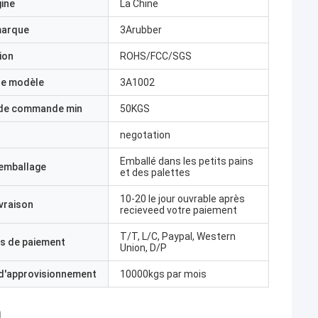
gine
La Chine
marque
3Arubber
ion
ROHS/FCC/SGS
e modèle
3A1002
 de commande min
50KGS
negotation
Emballé dans les petits pains
'emballage
et des palettes
10-20 le jour ouvrable après
ivraison
recieveed votre paiement
T/T, L/C, Paypal, Western
s de paiement
Union, D/P
 d'approvisionnement
10000kgs par mois