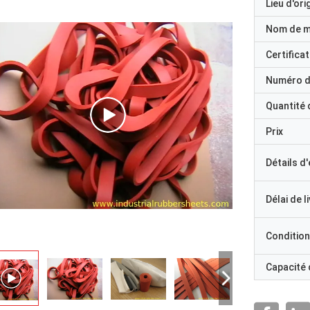
Lieu d'ori
Nom de 
Certificat
Numéro d
Quantité
Prix
Détails d
Délai de l
Condition
Capacité