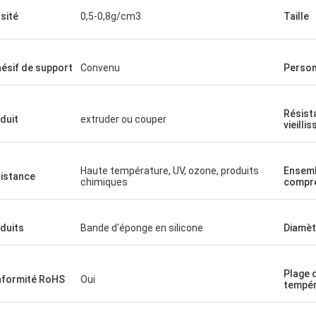
sité
0,5-0,8g/cm3
Taille
ésif de support
Convenu
Person
Résist
duit
extruder ou couper
vieilli
Haute température, UV, ozone, produits
Ensemb
istance
chimiques
compr
duits
Bande d'éponge en silicone
Diamèt
Plage 
formité RoHS
Oui
tempér