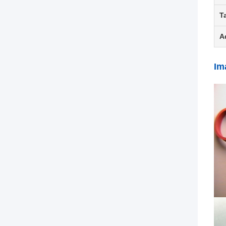
Ta
A
Im