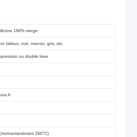
ilicone 100% vierge
c laiteux, noir, marron, gris, etc.
mpression ou double lisse
hore A
 (momentanément 260°C)