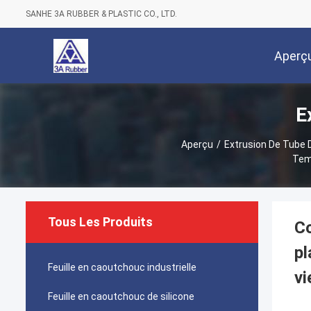
SANHE 3A RUBBER & PLASTIC CO., LTD.
Aperç
E
Aperçu
/
Extrusion De Tube D
Temp
Tous Les Produits
Co
pl
Feuille en caoutchouc industrielle
vi
Feuille en caoutchouc de silicone