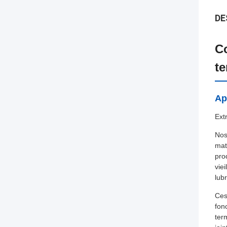
DE
Co
t
Ap
Ext
Nos
mat
pro
vie
lub
Ces
fon
ter