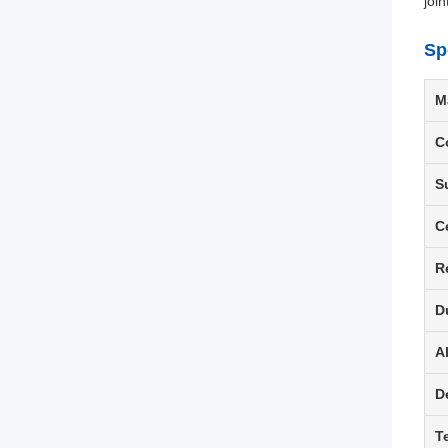
join
Sp
M
C
S
C
R
D
A
D
T