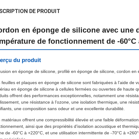
SCRIPTION DE PRODUIT
rdon en éponge de silicone avec une de
empérature de fonctionnement de -60°C 
erçu du produit
rusion en éponge de silicone, profilé en éponge de silicone, cordon en
 feuilles et plaques en éponge de silicone sont fabriquées à l'aide de 
ériau en éponge de silicone à cellules fermées ou ouvertes de haute q
duits offrent des performances exceptionnelles, notamment une résist
illissement, une résistance à l'ozone, une isolation thermique, une rési
rifiants, une composition sans odeur et une excellente durabilité.
 matériaux offrent une compressibilité élevée et une faible déformati
ctionnement, ainsi que des propriétés d'isolation acoustique et thermiq
me de -60°C à +220°C, et une utilisation intermittente de -70°C à +260°