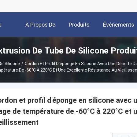
u
A Propos De
Produits
Événements
xtrusion De Tube De Silicone Produi
Nous
e Silicone
/
Cordon Et Profil D'éponge En Silicone Avec Une Densité D
érature De -60°C À 220°C Et Une Excellente Résistance Au Vieilliss
rdon et profil d'éponge en silicone avec 
age de température de -60°C à 220°C et u
eillissement