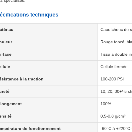
ts spécialisés.
écifications techniques
atériau
Caoutchouc de s
ouleur
Rouge foncé, blan
urface
Tissu à double i
ellule
Cellule fermée
ésistance à la traction
100-200 PSI
ureté
10, 20, 30+/-5 s
llongement
100%
ensité
0,5-0,8 g/cm³
empérature de fonctionnement
-60°C à +220°C