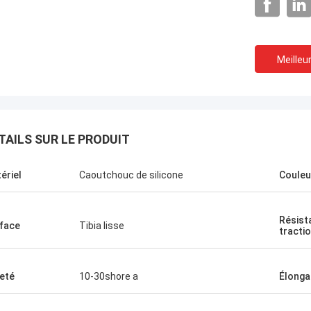
Meilleur
TAILS SUR LE PRODUIT
ériel
Caoutchouc de silicone
Couleu
Résist
face
Tibia lisse
tracti
eté
10-30shore a
Élonga