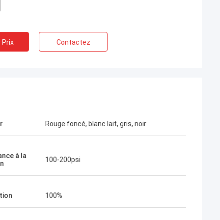
 Prix
Contactez
r
Rouge foncé, blanc lait, gris, noir
ance à la
100-200psi
on
tion
100%