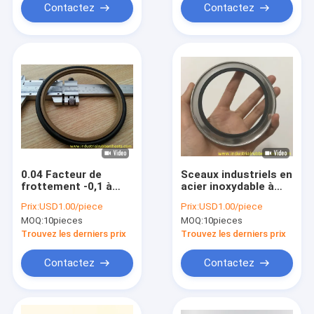
Contactez
Contactez
0.04 Facteur de
Sceaux industriels en
frottement -0,1 à
acier inoxydable à
36,8 MPa
double lèvre à faible
Prix:
USD1.00/piece
Prix:
USD1.00/piece
facteur de
MOQ:
10pieces
MOQ:
10pieces
frottement
Trouvez les derniers prix
Trouvez les derniers prix
Contactez
Contactez