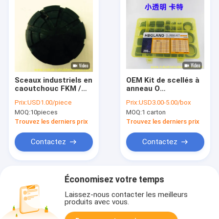
Sceaux industriels en
OEM Kit de scellés à
caoutchouc FKM /
anneau O
FPM / NBR Garniture
personnalisé pour
Prix:
USD1.00/piece
Prix:
USD3.00-5.00/box
métallique à pression
excavatrice avec
MOQ:
10pieces
MOQ:
1 carton
personnalisée
résistance à la
pression et à la
Trouvez les derniers prix
Trouvez les derniers prix
température et taille
standard pour
Contactez
Contactez
machines de
construction
Économisez votre temps
Laissez-nous contacter les meilleurs
produits avec vous.