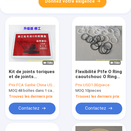
Donnez votre exigence
Kit de joints toriques
Flexibilité Ptfe O Ring
et de joints
caoutchouc O Ring
hydrauliques
Ringe en fibre de
Prix:
FCA Sanhe China USD3.50/box
Prix:
USD1.00/piece
résistants à l'huile,
carbone avec une
MOQ:
48 boîtes dans 1 carton
MOQ:
10pieces
aux produits
bonne résistance à la
chimiques et aux
déchirure
Trouvez les derniers prix
Trouvez les derniers prix
hautes températures
pour excavatrices
Contactez
Contactez