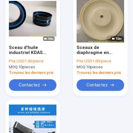
Sceau d'huile
Sceaux de
industriel KDAS
diaphragme en
Bonne résistance
caoutchouc de
Prix:
USD1.00/piece
Prix:
USD1.00/piece
aux déchirures
pompe flexible
MOQ:
10pieces
MOQ:
10pieces
Couleur bleu / noir
personnalisable
Trouvez les derniers prix
Trouvez les derniers prix
Contactez
Contactez
À la maison
Produits
À propos de nous