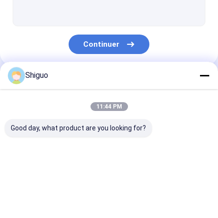
Extrusion de tube de silicone
Joints en caoutchouc de silicone
Continuer
Accouplement de polyuréthane
Emballage de PTFE
Shiguo
Nos Catégories
Bande de garniture de PTFE
11:44 PM
Tissu enduit de fibre de verre de PTFE
Good day, what product are you looking for?
Maille de PTFE
Tuyauterie de PTFE
Feuille en
Feuille en
feuille en
Bâtis de choc en caoutchouc
caoutchouc
caoutchouc de
caoutchouc à 
industrielle
silicone
températures
Feuille en plastique colorée