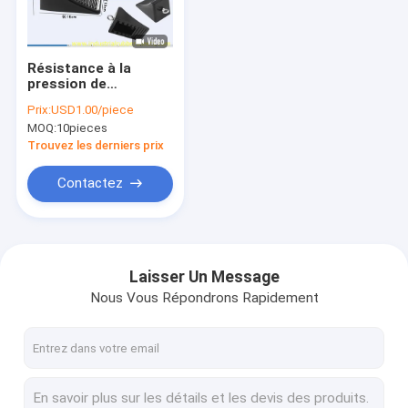
Visite de l'usine
Contrôle de la qualité
Résistance à la
pression de
Nous contacter
l'enceinte en acier
Prix:
USD1.00/piece
inoxydable
MOQ:
10pieces
Nouvelles
Trouvez les derniers prix
Les affaires
Contactez
Demandez un devis
Laisser Un Message
Nous Vous Répondrons Rapidement
Feuille en caoutchouc industrielle
Feuille en caoutchouc de silicone
feuille en caoutchouc à hautes températures