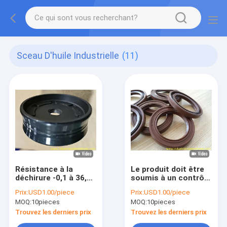
Sceau D'huile Industrielle
(11)
Résistance à la
Le produit doit être
déchirure -0,1 à 36,8
soumis à un contrôle
MPa Pression de
d'approvisionnement
Prix:
USD1.00/piece
Prix:
USD1.00/piece
travail
en eau.
MOQ:
10pieces
MOQ:
10pieces
Trouvez les derniers prix
Trouvez les derniers prix