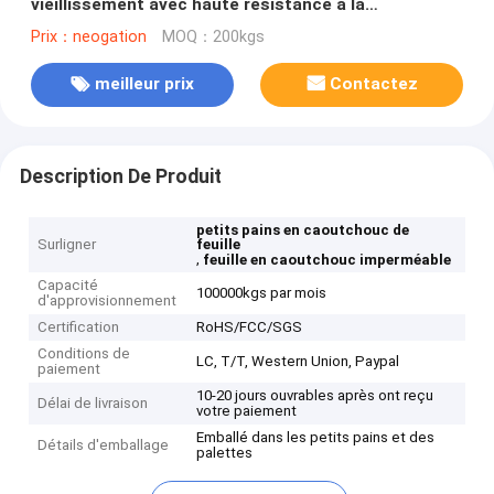
vieillissement avec haute résistance à la
température et aux acides et alcalis pour usage
Prix：neogation
MOQ：200kgs
industriel
meilleur prix
Contactez
Description De Produit
petits pains en caoutchouc de
Surligner
feuille
,
feuille en caoutchouc imperméable
Capacité
100000kgs par mois
d'approvisionnement
Certification
RoHS/FCC/SGS
Conditions de
LC, T/T, Western Union, Paypal
paiement
10-20 jours ouvrables après ont reçu
Délai de livraison
votre paiement
Emballé dans les petits pains et des
Détails d'emballage
palettes