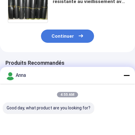
résistante au vieillissement avec
haute résistance à la
température et aux acides et
alcalis pour usage industriel
Continuer
Produits Recommandés
Anna
4:55 AM
Good day, what product are you looking for?
1.0 mm Épaisseur
Feuille de
Feuille de
feuille de
caoutchouc
caoutchouc en
caoutchouc hypalon
industrielle en
Hypalon, épai