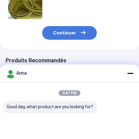
A et résistant aux températures
chaudes et froides pour systèmes
hydrauliques
Continuer
Produits Recommandés
Anna
3:47 PM
Good day, what product are you looking for?
TC SC type FKM NBR
Couleur
Joints en
lubrifiants en
personnalisée Ballon
caoutchouc si
caoutchouc de
de silicone et Ballon
résistants aux
silicone à haute
de caoutchouc avec
hautes tempér