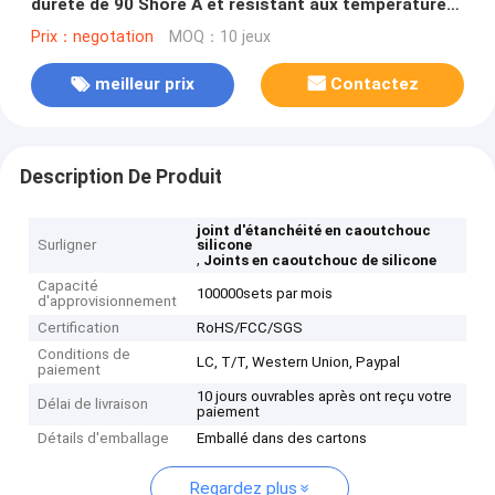
dureté de 90 Shore A et résistant aux températures
chaudes et froides pour systèmes hydrauliques
Prix：negotation
MOQ：10 jeux
meilleur prix
Contactez
Description De Produit
joint d'étanchéité en caoutchouc
Surligner
silicone
,
Joints en caoutchouc de silicone
Capacité
100000sets par mois
d'approvisionnement
Certification
RoHS/FCC/SGS
Conditions de
LC, T/T, Western Union, Paypal
paiement
10 jours ouvrables après ont reçu votre
Délai de livraison
paiement
Détails d'emballage
Emballé dans des cartons
Regardez plus