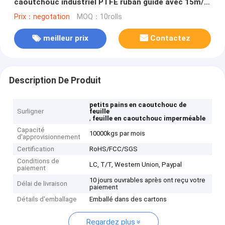
caoutchouc industriel PTFE ruban guide avec 15m/s
vitesse de travail
Prix：negotation
MOQ：10rolls
meilleur prix
Contactez
Description De Produit
petits pains en caoutchouc de
Surligner
feuille
,
feuille en caoutchouc imperméable
Capacité
10000kgs par mois
d'approvisionnement
Certification
RoHS/FCC/SGS
Conditions de
LC, T/T, Western Union, Paypal
paiement
10 jours ouvrables après ont reçu votre
Délai de livraison
paiement
Détails d'emballage
Emballé dans des cartons
Regardez plus