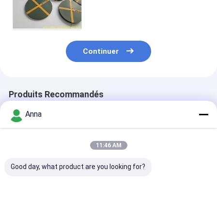
caoutchouc industriel PTFE
ruban guide avec 15m/s vitesse
de travail
Continuer
Produits Recommandés
Anna
11:46 AM
Good day, what product are you looking for?
1.0 mm Épaisseur
Feuille de
Feuille de
feuille de
caoutchouc
caoutchouc en
caoutchouc hypalon
industrielle en
Hypalon, épai
résistant aux
caoutchouc naturel
1,0-6,0 mm, p