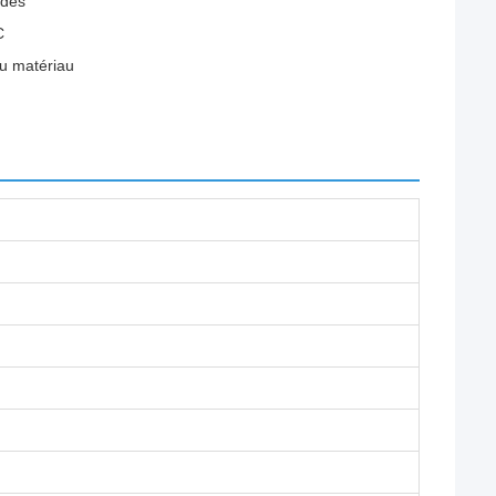
ides
C
du matériau