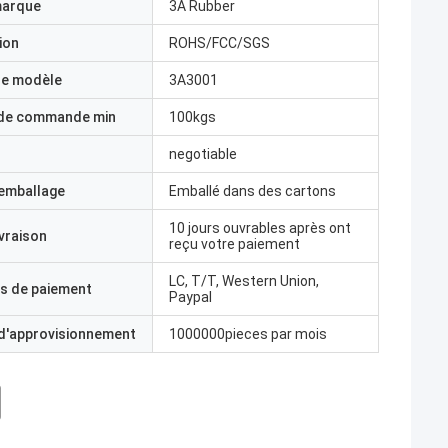
marque
3A Rubber
ion
ROHS/FCC/SGS
e modèle
3A3001
 de commande min
100kgs
negotiable
'emballage
Emballé dans des cartons
10 jours ouvrables après ont
ivraison
reçu votre paiement
LC, T/T, Western Union,
s de paiement
Paypal
 d'approvisionnement
1000000pieces par mois