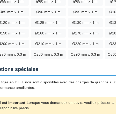
Ø55 mm x 1 m
Ø60 mm x 1 m
Ø65 mm x 1 m
Ø7
Ø85 mm x 1 m
Ø90 mm x 1 m
Ø95 mm x 1 m
Ø10
Ø120 mm x 1 m
Ø125 mm x 1 m
Ø130 mm x 1 m
Ø13
Ø150 mm x 1 m
Ø160 mm x 1 m
Ø170 mm x 1 m
Ø18
Ø200 mm x 1 m
Ø210 mm x 1 m
Ø220 mm x 1 m
Ø23
270 mm x 0,3 m
Ø280 mm x 0,3 m
Ø290 mm x 0,3 m
Ø300
tions spéciales
 tiges en PTFE noir sont disponibles avec des charges de graphite à 
formance améliorées.
Il est important:
Lorsque vous demandez un devis, veuillez préciser la co
disponibilité précis.