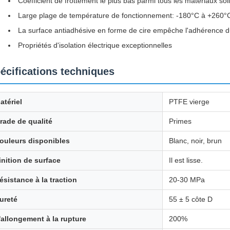
Coefficient de frottement le plus bas parmi tous les matériaux sol
Large plage de température de fonctionnement: -180°C à +260°
La surface antiadhésive en forme de cire empêche l'adhérence 
Propriétés d'isolation électrique exceptionnelles
écifications techniques
atériel
PTFE vierge
rade de qualité
Primes
ouleurs disponibles
Blanc, noir, brun
inition de surface
Il est lisse.
ésistance à la traction
20-30 MPa
ureté
55 ± 5 côte D
'allongement à la rupture
200%