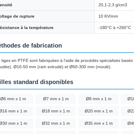
ensité
20,1-2,3 g/cm3
oltage de rupture
10 KV/mm
ésistance à la température
-180°C à +260°C
thodes de fabrication
 tiges en PTFE sont fabriquées à l'aide de procédés spécialisés basé
rudée), Ø10-50 mm (ram extrudé) et Ø50-300 mm (moulé).
illes standard disponibles
Ø6 mm x 1 m
Ø7 mm x 1 m
Ø8 mm x 1 m
Ø1
Ø16 mm x 1 m
Ø18 mm x 1 m
Ø20 mm x 1 m
Ø2
Ø30 mm x 1 m
Ø32 mm x 1 m
Ø35 mm x 1 m
Ø4