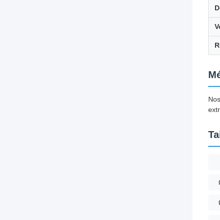
D
V
R
Mé
Nos
ext
Ta