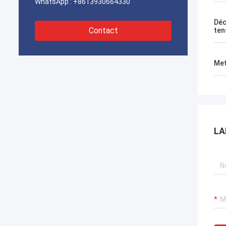
WhatsApp :
+8613930664330
Déc
Contact
ten
Met
LA