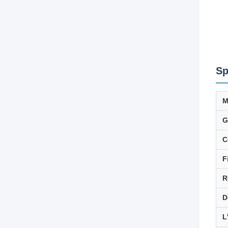
Sp
M
G
C
F
R
D
L