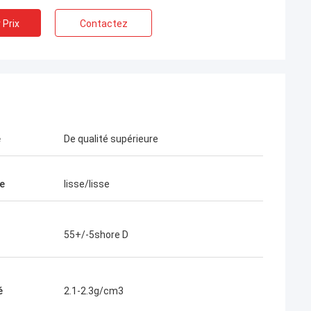
 Prix
Contactez
é
De qualité supérieure
e
lisse/lisse
55+/-5shore D
é
2.1-2.3g/cm3