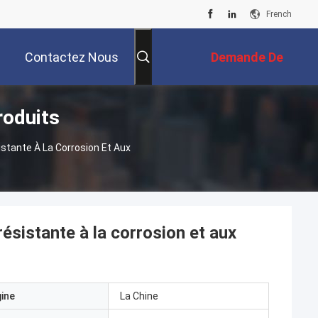
French
Contactez Nous
Demande De
roduits
Soumission
istante À La Corrosion Et Aux
résistante à la corrosion et aux
gine
La Chine