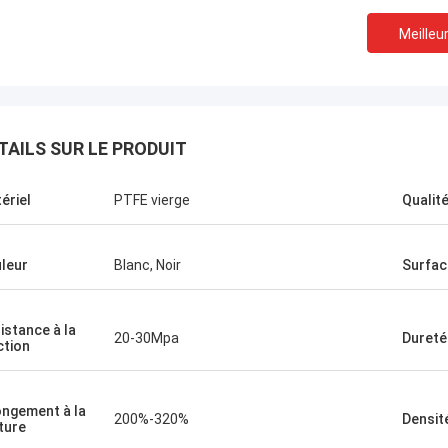
Meilleur
TAILS SUR LE PRODUIT
ériel
PTFE vierge
Qualit
leur
Blanc, Noir
Surfac
istance à la
20-30Mpa
Dureté
ction
ongement à la
200%-320%
Densit
ture