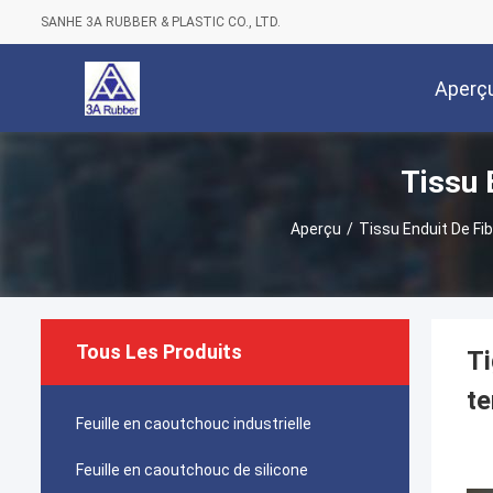
SANHE 3A RUBBER & PLASTIC CO., LTD.
Aperç
Tissu 
Aperçu
/
Tissu Enduit De Fi
Tous Les Produits
Ti
te
Feuille en caoutchouc industrielle
Feuille en caoutchouc de silicone