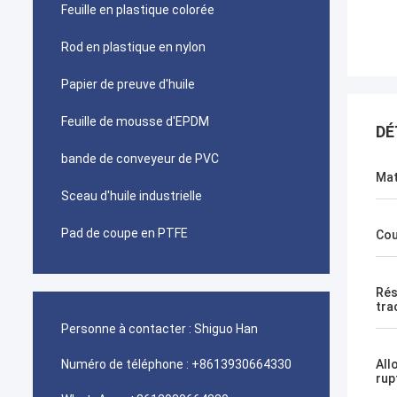
Feuille en plastique colorée
Rod en plastique en nylon
Papier de preuve d'huile
Feuille de mousse d'EPDM
DÉ
bande de conveyeur de PVC
Mat
Sceau d'huile industrielle
Pad de coupe en PTFE
Cou
Rés
tra
Personne à contacter :
Shiguo Han
Numéro de téléphone :
+8613930664330
All
rup