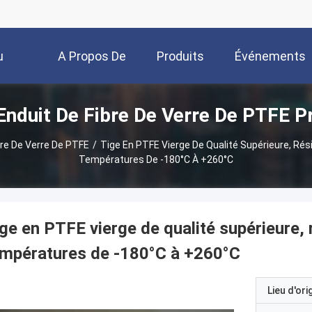
u
A Propos De
Produits
Événements
Enduit De Fibre De Verre De PTFE P
Nous
bre De Verre De PTFE
/
Tige En PTFE Vierge De Qualité Supérieure, Rés
Températures De -180°C À +260°C
ge en PTFE vierge de qualité supérieure, 
mpératures de -180°C à +260°C
Lieu d'ori