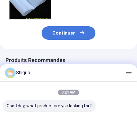
silicone 100% matériau vierge
Surface lisse / lisse / sableuse
Continuer
Produits Recommandés
Shiguo
3:24 AM
Good day, what product are you looking for?
Tissu en fibre de
Feuille en
Feuille de mou
verre enduit de
caoutchouc
silicone perfo
silicone rouge T0,75
d'éponge de silicone
avec résistanc
mm x L1 m x L10 m
avec une surface en
traction de 20