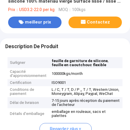
silicone 100% matériau vierge Surface lisse / lisse /
sableuse
Prix：USD3.2-22.0 per kg
MOQ：100kgs
meilleur prix
Contactez
Description De Produit
,
feuille de garniture de silicone
Surligner
feuille en caoutchouc flexible
Capacité
100000kgs/month
d'approvisionnement
Certification
ISO9001
Conditions de
L / C, T / T, D / P ,, T / T, Western Union,
paiement
Moneygram, Alipay, Paypal, WeChat
7-15 jours après réception du paiement
Délai de livraison
de l'acheteur
emballage en rouleaux, sacs et
Détails d'emballage
palettes
Regardez plus