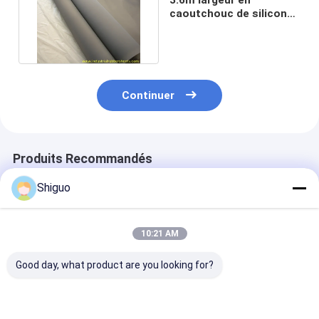
caoutchouc de silicone
sans couture 40-60
Shore A
Continuer
Produits Recommandés
Shiguo
10:21 AM
Good day, what product are you looking for?
Tôle de caoutchouc
Feuille de
Élongation 300
de silicone épaisseur
caoutchouc silicone
pour cent Feuil