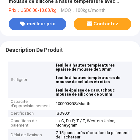
mousse de silicone à haute température avec
cellule fermée
Prix：USD6.00-10.00/kg
MOQ：100kgs/month
meilleur prix
Contactez
Description De Produit
feuille à hautes températures
épaisse de mousse de 50mm
,
feuille à hautes températures de
Surligner
mousse de cellules étroites
,
feuille épaisse de caoutchouc
mousse de silicone de 50mm
Capacité
100000KGS/Month
d'approvisionnement
Certification
ISO9001
Conditions de
L / C, D / P, T / T, Western Union,
paiement
Moneygram
7-15 jours après réception du paiement
Délai de livraison
de l'acheteur