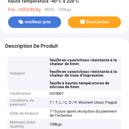
haute température -40°C à 220°C
Prix：USD2.80/kg
MOQ：100kgs
meilleur prix
Contactez
Description De Produit
feuille en caoutchouc résistante à la
chaleur de 5mm
,
feuille en caoutchouc résistante à la
Surligner
chaleur de tissu d'impression
,
feuille à hautes températures de
silicone de 5mm
Certification
ISO9001
Conditions de
T / T, L / C, D / P, Western Union, Paypal
paiement
7-15 jours après réception du paiement
Délai de livraison
de l'acheteur
Minimum Order
100kgs
Quantity