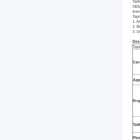
Tail
OEM 
Inse
Tapi
1. A
2. B
3. U
Desc
Tap
Car
App
Pro
Tail
Plus