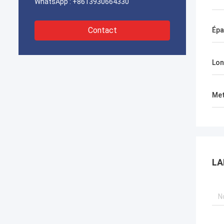
WhatsApp :
+8613930664330
Contact
Épa
Lon
Met
LA