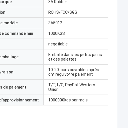
marque
3A Rubber
ion
ROHS/FCC/SGS
e modèle
3A5012
 de commande min
1000KGS
negotiable
Emballé dans les petits pains
'emballage
et des palettes
10-20 jours ouvrables après
ivraison
ont reçu votre paiement
T/T, L/C, PayPal, Western
s de paiement
Union
 d'approvisionnement
1000000kgs par mois