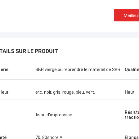
Meilleur
TAILS SUR LE PRODUIT
ériel
SBR vierge ou reprendre le matériel de SBR
Qualit
leur
etc. noir, gris, rouge, bleu, vert.
Haut
Résist
s
tissu d'impression
tracti
eté
70, 80shore A
Élonga