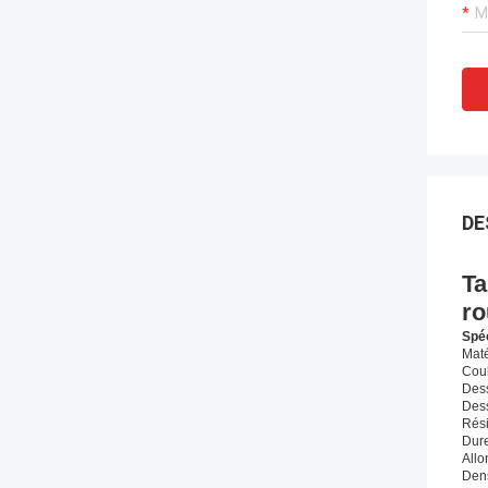
DE
Ta
ro
Spéc
Maté
Coul
Dess
Dess
Rési
Dure
All
Dens