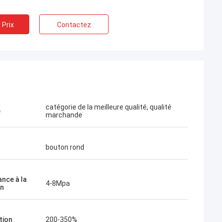
 Prix
Contactez
catégorie de la meilleure qualité, qualité
é
marchande
bouton rond
ance à la
4-8Mpa
on
tion
200-350%