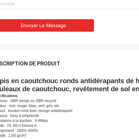
Envoyer Le Message
SCRIPTION DE PRODUIT
pis en caoutchouc ronds antidérapants de ha
uleaux de caoutchouc, revêtement de sol e
ifications
riau : SBR vierge ou SBR recyclé
eur : noir, rouge, bleu, vert, gris, etc.
us : bouton rond avec design antidérapant
ous : tissu à empreinte
stance à la traction : 4-8Mpa
té : 70, 80+/-5shore A
ongement : 200%-350%
3
ité : 1,50 g/cm