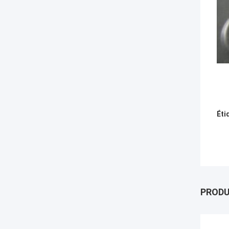
Éti
PROD