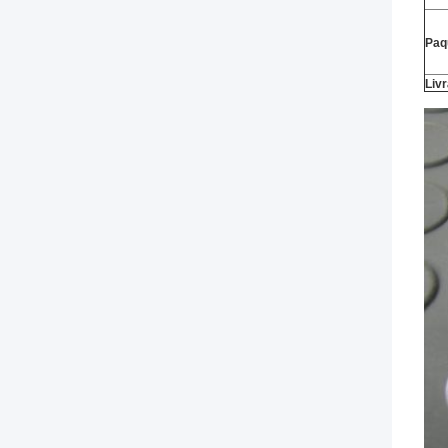
Paq
Liv