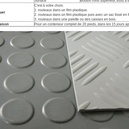
Surface
Bouton rond supérieur, tissu à 
C'est à votre choix.
1. rouleaux dans un film plastique.
uet
2. rouleaux dans un film plastique puis avec un sac tissé en 
3. rouleaux dans une palette ou des caisses en bois.
raison
Pour un conteneur complet de 20 pieds, dans les 15 jours ap