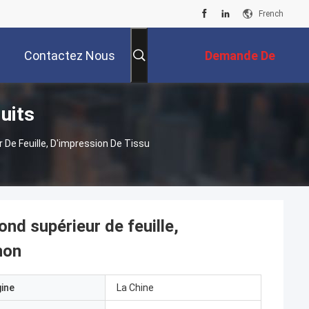
French
Contactez Nous
Demande De
uits
Soumission
De Feuille, D'impression De Tissu
nd supérieur de feuille,
non
gine
La Chine