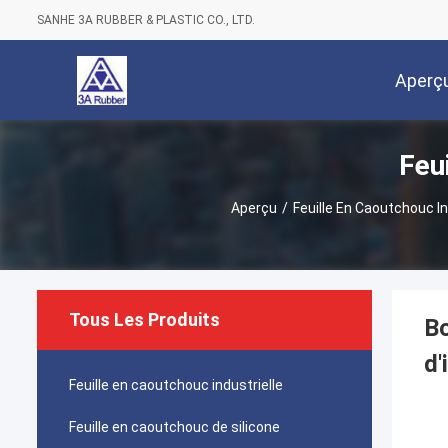
SANHE 3A RUBBER & PLASTIC CO., LTD.
Aperç
Feu
Aperçu
/
Feuille En Caoutchouc In
Tous Les Produits
Bo
d'
Feuille en caoutchouc industrielle
Feuille en caoutchouc de silicone