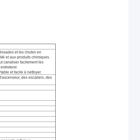
lissades et les chutes en
ité et aux produits chimiques.
t canaliser facilement les
 entretenir.
able et facile à nettoyer.
 d'ascenseur, des escaliers, des