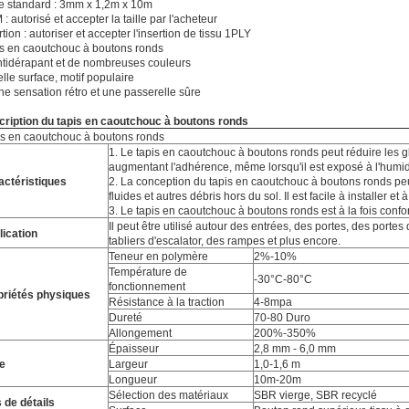
le standard : 3mm x 1,2m x 10m
: autorisé et accepter la taille par l'acheteur
rtion : autoriser et accepter l'insertion de tissu 1PLY
s en caoutchouc à boutons ronds
ntidérapant et de nombreuses couleurs
elle surface, motif populaire
ne sensation rétro et une passerelle sûre
ription du tapis en caoutchouc à boutons ronds
is en caoutchouc à boutons ronds
1. Le tapis en caoutchouc à boutons ronds peut réduire les g
augmentant l'adhérence, même lorsqu'il est exposé à l'humid
actéristiques
2. La conception du tapis en caoutchouc à boutons ronds peu
fluides et autres débris hors du sol. Il est facile à installer et à
3. Le tapis en caoutchouc à boutons ronds est à la fois confort
Il peut être utilisé autour des entrées, des portes, des portes
lication
tabliers d'escalator, des rampes et plus encore.
Teneur en polymère
2%-10%
Température de
-30°C-80°C
fonctionnement
priétés physiques
Résistance à la traction
4-8mpa
Dureté
70-80 Duro
Allongement
200%-350%
Épaisseur
2,8 mm - 6,0 mm
le
Largeur
1,0-1,6 m
Longueur
10m-20m
Sélection des matériaux
SBR vierge, SBR recyclé
 de détails