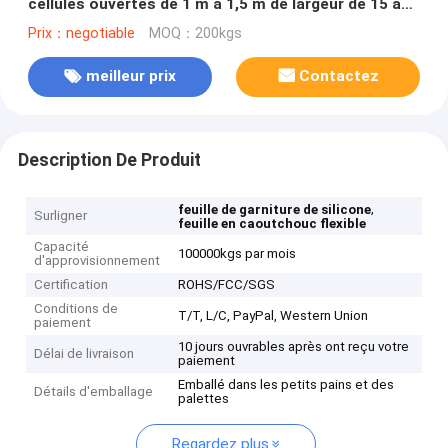
cellules ouvertes de 1 m à 1,5 m de largeur de 15 à
45 bords
Prix：negotiable
MOQ：200kgs
meilleur prix
Contactez
Description De Produit
,
feuille de garniture de silicone
Surligner
feuille en caoutchouc flexible
Capacité
100000kgs par mois
d'approvisionnement
Certification
ROHS/FCC/SGS
Conditions de
T/T, L/C, PayPal, Western Union
paiement
10 jours ouvrables après ont reçu votre
Délai de livraison
paiement
Emballé dans les petits pains et des
Détails d'emballage
palettes
Regardez plus