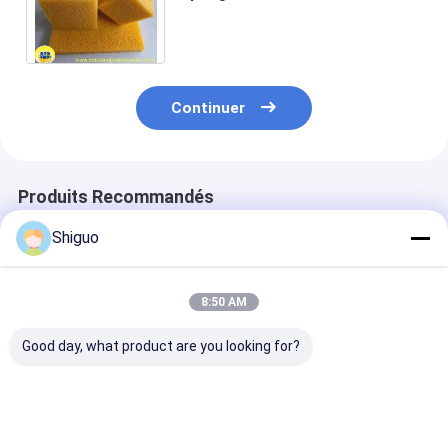
ouvertes de 1 m à 1,5 m de
largeur de 15 à 45 bords
Continuer
Produits Recommandés
Shiguo
8:50 AM
Good day, what product are you looking for?
Tôle de caoutchouc
Feuille de
Élongation 300
de silicone épaisseur
caoutchouc silicone
pour cent Feuil
0,5 mm à 10 mm,
résistance à la
caoutchouc d
matériau durable et
traction 7.0-
silicone Épais