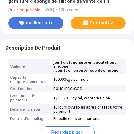
garniture d'éponge de silicone de vente de fin
Prix：negotiable
MOQ：100pieces
meilleur prix
Contactez
Description De Produit
joint d'étanchéité en caoutchouc
Surligner
silicone
,
Joints en caoutchouc de silicone
Capacité
100000kgs par mois
d'approvisionnement
Certification
ROHS/FCC/SGS
Conditions de
T/T, L/C, PayPal, Western Union
paiement
10 jours ouvrables après ont reçu votre
Délai de livraison
paiement
Détails d'emballage
Emballé dans des cartons
Regardez plus