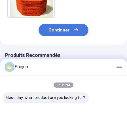
garniture d'éponge de
silicone de vente de fin
Continuer
Produits Recommandés
Shiguo
1:12 PM
Good day, what product are you looking for?
TC SC type FKM NBR
Couleur
Joints en
lubrifiants en
personnalisée Ballon
caoutchouc si
caoutchouc de
de silicone et Ballon
résistants aux
silicone à haute
de caoutchouc avec
hautes tempér