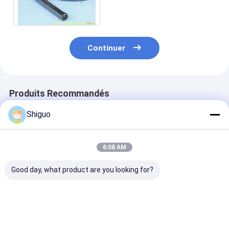
de valve de graphite
Continuer
Produits Recommandés
Shiguo
6:08 AM
Good day, what product are you looking for?
Anneaux
Garniture PTFE
Équipement
d'étanchéité
Graphite à faible
d'emballage e
résistants aux
frottement et
PTFE, jointure
produits chimiques
résistante à la
PTFE, ruban a
pour emballage en
corrosion haute
en PTFE
Meilleur prix
Meilleur prix
Meilleur p