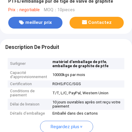
PTFE/emballage pur de tige de valve de graphite
Prix：negotiable
MOQ：10pieces
meilleur prix
Contactez
Description De Produit
,
matériel d'emballage de ptfe
Surligner
emballage de graphite de ptfe
Capacité
10000kgs par mois
d'approvisionnement
Certification
ROHS/FCC/SGS
Conditions de
T/T, L/C, PayPal, Western Union
paiement
10 jours ouvrables après ont reçu votre
Délai de livraison
paiement
Détails d'emballage
Emballé dans des cartons
Regardez plus