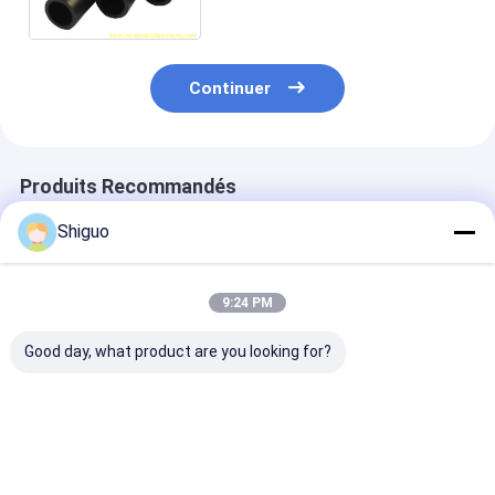
de carbone ROHS de PTFE
Continuer
Produits Recommandés
Shiguo
9:24 PM
Good day, what product are you looking for?
Id1mm x Od2mm x
Tubes en PTFE non
Id1mm x Od2m
100m de tubes en
inflammables avec
100m de tubes
PTFE non
une excellente
non inflammab
inflammables / tuyau
résistance chimique
Dureté 90shor
en PTFE / tuyau en
et une grande
Meilleur prix
Meilleur prix
Meilleur p
PTFE
souplesse pour les