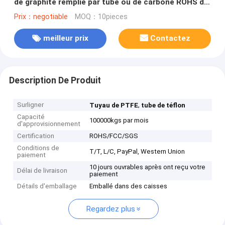
de graphite remplie par tube ou de carbone ROHS de
PTFE
Prix：negotiable
MOQ：10pieces
meilleur prix
Contactez
Description De Produit
Surligner
,
Tuyau de PTFE
tube de téflon
Capacité
100000kgs par mois
d'approvisionnement
Certification
ROHS/FCC/SGS
Conditions de
T/T, L/C, PayPal, Western Union
paiement
10 jours ouvrables après ont reçu votre
Délai de livraison
paiement
Détails d'emballage
Emballé dans des caisses
Regardez plus