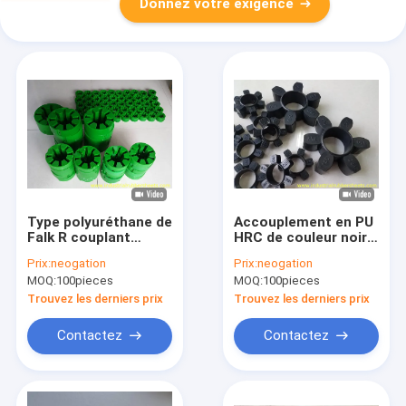
Donnez votre exigence
Type polyuréthane de
Accouplement en PU
Falk R couplant
HRC de couleur noire
l'accouplement
avec une résistance
Prix:
neogation
Prix:
neogation
d'unité centrale avec
à la traction de 50
MOQ:
100pieces
MOQ:
100pieces
la couleur verte
MPa et bride de type
F pour applications
Trouvez les derniers prix
Trouvez les derniers prix
industrielles
Contactez
Contactez