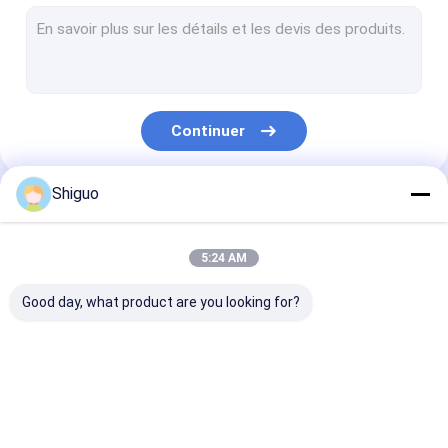
Extrusion de tube de silicone
Joints en caoutchouc de silicone
Accouplement de polyuréthane
Continuer
Emballage de PTFE
Bande de garniture de PTFE
Shiguo
Nos Catégories
Tissu enduit de fibre de verre de PTFE
5:24 AM
Maille de PTFE
Good day, what product are you looking for?
Tuyauterie de PTFE
Bâtis de choc en caoutchouc
Feuille en
Feuille en
feuille en
Feuille en plastique colorée
caoutchouc
caoutchouc de
caoutchouc à 
industrielle
silicone
températures