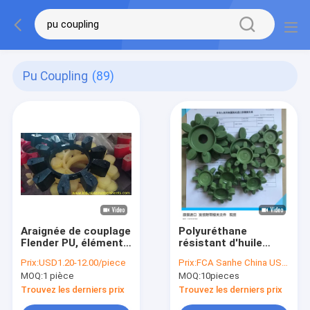
Pu Coupling
(89)
Araignée de couplage
Polyuréthane
Flender PU, élément
résistant d'huile
de couplage Flender
couplant le type
Prix:
USD1.20-12.00/piece
Prix:
FCA Sanhe China USD2.00/piece
PU
bonne
MOQ:
1 pièce
MOQ:
10pieces
représentation du GR
Gs d'élasticité élevée
Trouvez les derniers prix
Trouvez les derniers prix