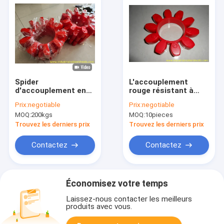
Spider
L'accouplement
d'accouplement en
rouge résistant à
PU à haute élasticité
l'usure de
Prix:
negotiable
Prix:
negotiable
et densité pour
polyuréthane, 98
MOQ:
200kgs
MOQ:
10pieces
applications lourdes
étayent un
accouplement du GR
Trouvez les derniers prix
Trouvez les derniers prix
ou de l'unité centrale
Contactez
Contactez
Économisez votre temps
Laissez-nous contacter les meilleurs
produits avec vous.