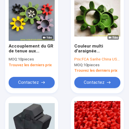
Accouplement du GR
Couleur multi
de tenue aux
d'araignée
rayonnements/unité
d'accouplement de
MOQ:
10pieces
Prix:
FCA Sanhe China USD2.00/piece
centrale couplant la
polyuréthane du GR
Trouvez les derniers prix
MOQ:
10pieces
bonne
Gs haut résistant
représentation de
aux chocs
Trouvez les derniers prix
basse température
Contactez
Contactez
À la maison
Produits
À propos de nous