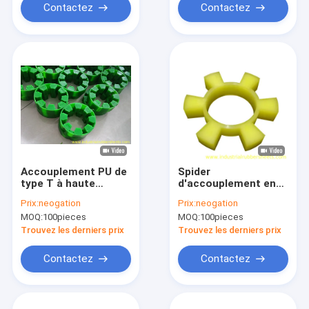
Contactez
Contactez
Accouplement PU de
Spider
type T à haute
d'accouplement en
stabilité avec dureté
PU de type T avec
Prix:
neogation
Prix:
neogation
80-98 Shore A et
dureté de 90 à 98
MOQ:
100pieces
MOQ:
100pieces
allongement de 650
shore A et
% pour arbres
résistance à la
Trouvez les derniers prix
Trouvez les derniers prix
industriels
traction de 12 à 50
MPa dans des tailles
Contactez
Contactez
standard