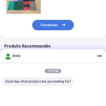
conception creuse pour un
piégeage efficace de la
poussière
Continuer
Produits Recommandés
Anna
7:29 PM
Good day, what product are you looking for?
1.0 mm Épaisseur
Feuille de
Feuille de
feuille de
caoutchouc
caoutchouc en
caoutchouc hypalon
industrielle en
Hypalon, épai
résistant aux
caoutchouc naturel
1,0-6,0 mm, p