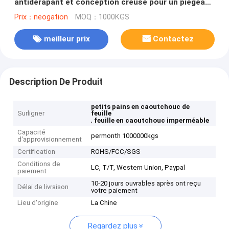
antidérapant et conception creuse pour un piégeage
efficace de la poussière
Prix：neogation
MOQ：1000KGS
meilleur prix
Contactez
Description De Produit
petits pains en caoutchouc de
Surligner
feuille
,
feuille en caoutchouc imperméable
Capacité
permonth 1000000kgs
d'approvisionnement
Certification
ROHS/FCC/SGS
Conditions de
LC, T/T, Western Union, Paypal
paiement
10-20 jours ouvrables après ont reçu
Délai de livraison
votre paiement
Lieu d'origine
La Chine
Regardez plus