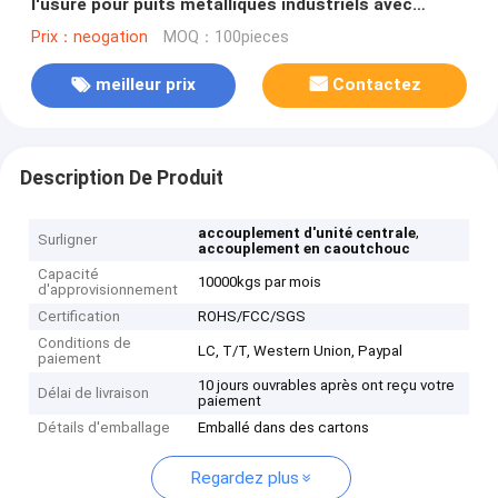
l'usure pour puits métalliques industriels avec
options de taille standard
Prix：neogation
MOQ：100pieces
meilleur prix
Contactez
Description De Produit
,
accouplement d'unité centrale
Surligner
accouplement en caoutchouc
Capacité
10000kgs par mois
d'approvisionnement
Certification
ROHS/FCC/SGS
Conditions de
LC, T/T, Western Union, Paypal
paiement
10 jours ouvrables après ont reçu votre
Délai de livraison
paiement
Détails d'emballage
Emballé dans des cartons
Regardez plus