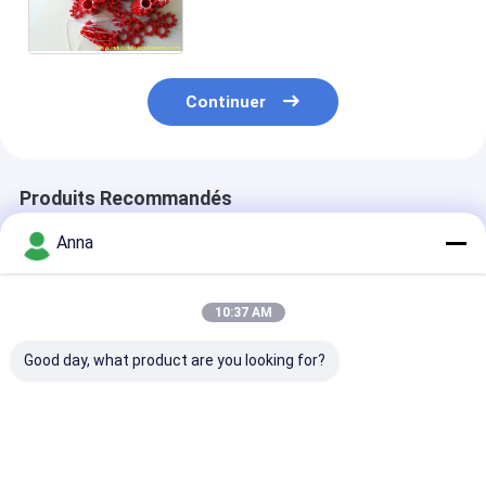
avec options de taille standard
Continuer
Produits Recommandés
Anna
10:37 AM
Good day, what product are you looking for?
Accouplement
Accouplement en
Accouplement
araignée en
polyuréthane de type
polyuréthane à
polyuréthane flexible
T de taille standard
de type L en fo
HTLA haute
avec une résistance
avec une capac
résistance à l'usure,
à la traction de 12-
couple élevée 
Meilleur prix
Meilleur prix
Meilleur p