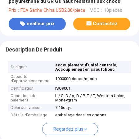
polyuréthane du GR Gs haut résistant aux chocs
Prix：FCA Sanhe China USD2.00/piece
MOQ：10pieces
meilleur prix
Contactez
Description De Produit
,
accouplement d'unité centrale
Surligner
Accouplement en caoutchouc
Capacité
1000000pieces/month
d'approvisionnement
Certification
ISO9001
Conditions de
L / C, D / A, D / P, T / T, Western Union,
paiement
Moneygram
Délai de livraison
7-15days
Détails d'emballage
emballage dans les cratons
Regardez plus