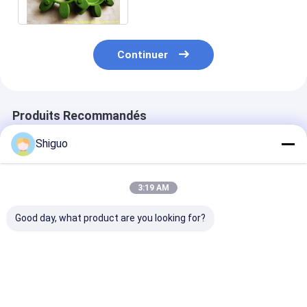
résistant aux chocs
Continuer
Produits Recommandés
Shiguo
3:19 AM
Good day, what product are you looking for?
Pièces détachées de
Accouplement en
Polyuréthane
mélangeur BHS:
polyuréthane de
d'araignée de
couplage synchrone,
taille standard,
polyuréthane 
connexion flexible et
dureté 90-98 Shore
rivage A de Mt
bloc en caoutchouc
A, de couleur jaune,
90-95 couplan
Meilleur prix
Meilleur prix
Meilleur p
à entraînement
pour arbres MT
l'araignée de