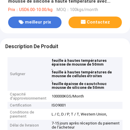
mousse de silicone à haute température avec
cellule fermée
Prix：USD6.00-10.00/kg
MOQ：100kgs/month
meilleur prix
Contactez
Description De Produit
feuille à hautes températures
épaisse de mousse de 50mm
,
feuille à hautes températures de
Surligner
mousse de cellules étroites
,
feuille épaisse de caoutchouc
mousse de silicone de 50mm
Capacité
100000KGS/Month
d'approvisionnement
Certification
ISO9001
Conditions de
L / C, D / P, T / T, Western Union,
paiement
7-15 jours après réception du paiement
Délai de livraison
de l'acheteur