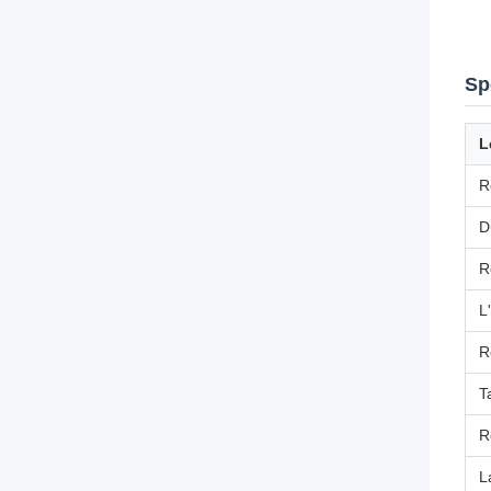
Sp
L
R
D
R
L
R
Ta
R
La