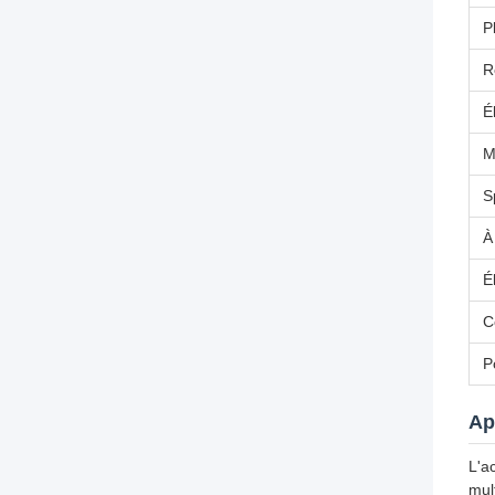
P
R
É
M
S
À
É
C
P
Ap
L'a
mul