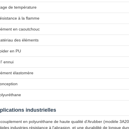
lage de température
ésistance à la flamme
lément en caoutchouc
atériau des éléments
pider en PU
 l' ennui
lément élastomère
onception
olyuréthane
plications industrielles
ccouplement en polyuréthane de haute qualité d'Arubber (modèle 3A20
tiples industries.résistance à l'abrasion, et une durabilité de longue du