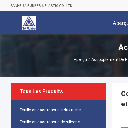
SANHE 3A RUBBER & PLASTIC CO., LTD.
Aperç
Ac
Aperçu
/
Accouplement De P
Tous Les Produits
Co
et
Feuille en caoutchouc industrielle
Feuille en caoutchouc de silicone