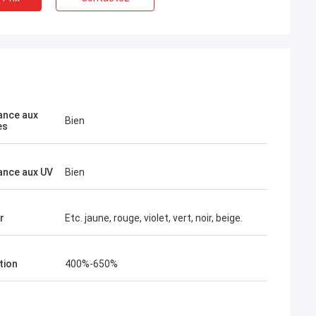
ance aux
Bien
es
ance aux UV
Bien
r
Etc. jaune, rouge, violet, vert, noir, beige.
tion
400%-650%