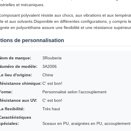
ustrielles et mécaniques.
composant polyvalent résiste aux chocs, aux vibrations et aux tempéra
uile et aux solvants.Disponible en différentes configurations, y compris
ignée en polyuréthane assure une flexibilité et une résistance supéri
tions de personnalisation
Nom de marque:
3Rouberie
Numéro de modèle:
3A2006
Le lieu d'origine:
Chine
Résistance chimique:
C' est bon!
Forme:
Personnalisé selon l'accouplement
Résistance aux UV:
C' est bon!
La flexibilité:
Très haut
Caractéristiques
spéciales:
Sceaux en PU, araignées en PU, accouplement