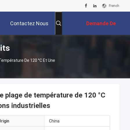
French
Contactez Nous
Demande De
its
Soumission
 Température De 120 °C Et Une
ne plage de température de 120 °C
ons industrielles
rigin
China