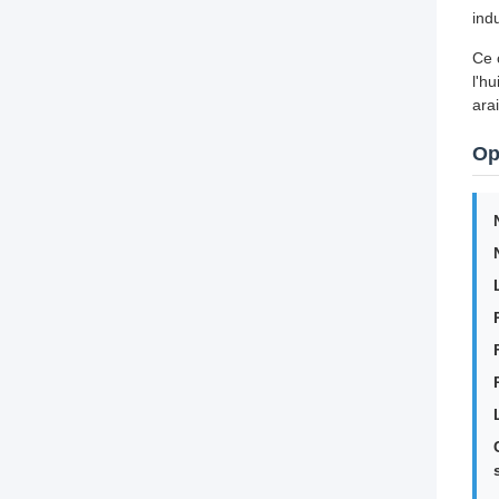
ind
Ce 
l'h
ara
Op