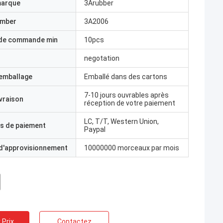
marque
3Arubber
umber
3A2006
 de commande min
10pcs
negotation
'emballage
Emballé dans des cartons
7-10 jours ouvrables après
ivraison
réception de votre paiement
LC, T/T, Western Union,
s de paiement
Paypal
 d'approvisionnement
10000000 morceaux par mois
 Prix
Contactez