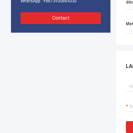
WhatsApp :
+8613930664330
déc
Contact
Met
LA