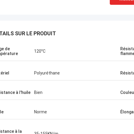
TAILS SUR LE PRODUIT
ge de
Résist
120°C
pérature
flamm
ériel
Polyuréthane
Résist
istance à l'huile
Bien
Couleu
le
Norme
Élonga
istance à la
35-155KN/m